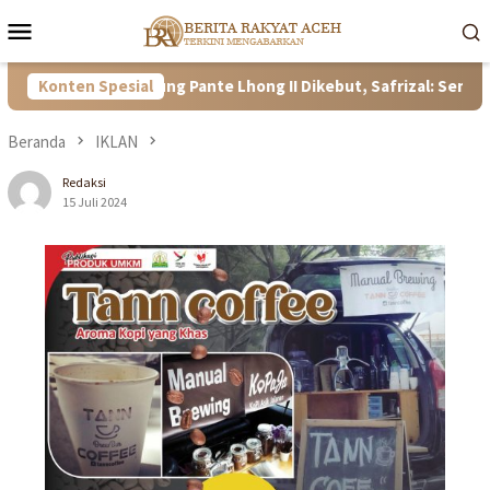
Loncat
Menu
ke
Mobile
konten
unan Bendung Pante Lhong II Dikebut, Safrizal: Semoga Sesuai
Konten Spesial
Beranda
IKLAN
Redaksi
15 Juli 2024