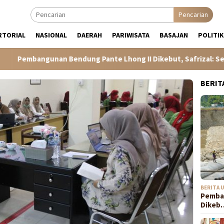
Pencarian
RTORIAL
NASIONAL
DAERAH
PARIWISATA
BASAJAN
POLITIK
 Pante Lhong II Dikebut, Safrizal: Semoga Sesuai Target
BERIT
BERITA 
Pemba
Dikeb