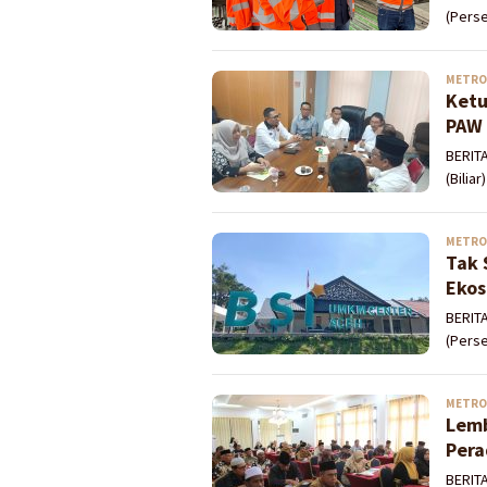
(Perse
METRO
Ketu
PAW 
BERIT
(Bilia
METRO
Tak 
Ekos
BERITA
(Pers
METRO
Lemb
Pera
BERIT