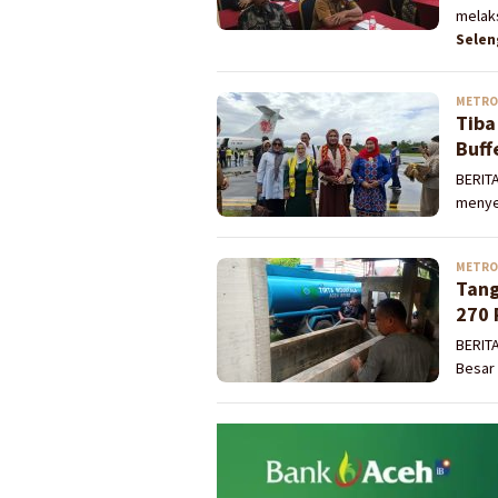
melaks
Sele
METRO
Tiba
Buff
BERITA
menye
METRO
Tang
270 
BERIT
Besar