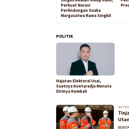
Mutakhir melalui Pleno
Perkuat Narasi
Pro
PDPB Triwulan II 2026
Perlindungan Suaka
Margasatwa Rawa Singkil
POLITIK
Hajatan Elektoral Usai,
Saatnya Koetaradja Menata
Dirinya Kembali
BERITA
METRO
RAKYAT
Tinj
ACEH
Utam
BERITA