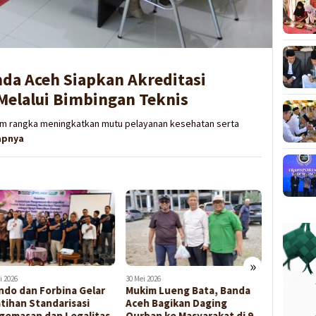
da Aceh Siapkan Akreditasi
Melalui Bimbingan Teknis
am rangka meningkatkan mutu pelayanan kesehatan serta
apnya
»
i 2026
30 Mei 2026
20 Mei 2026
ndo dan Forbina Gelar
Mukim Lueng Bata, Banda
Pergub J
tihan Standarisasi
Aceh Bagikan Daging
Solidari
gemasan dan Legalitas
Qurban ke Masyarakat di 9
Bukti Mu