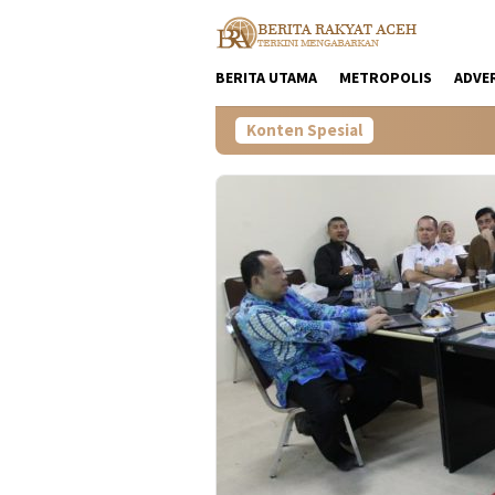
Loncat
ke
konten
BERITA UTAMA
METROPOLIS
ADVE
Konten Spesial
Pembangunan Bendung