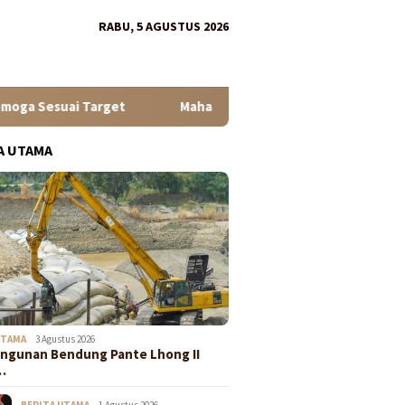
RABU, 5 AGUSTUS 2026
Mahasiswa KKN USK LT-6 Berdayakan Ibu-Ibu PKK Gampong La
A UTAMA
UTAMA
3 Agustus 2026
ngunan Bendung Pante Lhong II
…
BERITA UTAMA
1 Agustus 2026