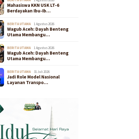
Mahasiswa KKN USK LT-6
Berdayakan Ibu-Ib…
BERITA UTAMA
1 Agustus 2026
Wagub Aceh: Dayah Benteng
Utama Membangu…
BERITA UTAMA
1 Agustus 2026
Wagub Aceh: Dayah Benteng
Utama Membangu…
BERITA UTAMA
31 Juli 2026
Jadi Role Model Nasional
Layanan Transpo…
20 Mei 2026
13 Mei 2026
KA Dicabut, DPW
Tingkatkan Kesiapsiagaan
Tingkatkan 
ty Squad Aceh:
Klinis, RS Harapan Bunda
Pelayanan Pri
alem Peduli Rakyat
Gelar Seminar Internal
Bunda Utama