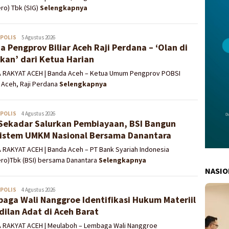
ro) Tbk (SIG)
Selengkapnya
POLIS
Redaksi
5 Agustus 2026
a Pengprov Biliar Aceh Raji Perdana – ‘Olan di
kan’ dari Ketua Harian
A RAKYAT ACEH | Banda Aceh – Ketua Umum Pengprov POBSI
r) Aceh, Raji Perdana
Selengkapnya
POLIS
Redaksi
4 Agustus 2026
Sekadar Salurkan Pembiayaan, BSI Bangun
istem UMKM Nasional Bersama Danantara
 RAKYAT ACEH | Banda Aceh – PT Bank Syariah Indonesia
ero)Tbk (BSI) bersama Danantara
Selengkapnya
NASIO
POLIS
Redaksi
4 Agustus 2026
aga Wali Nanggroe Identifikasi Hukum Materiil
dilan Adat di Aceh Barat
A RAKYAT ACEH | Meulaboh – Lembaga Wali Nanggroe