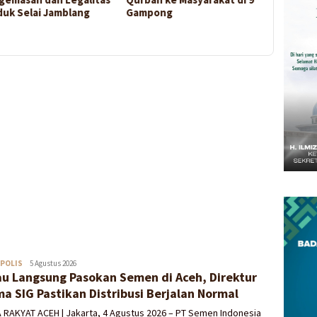
duk Selai Jamblang
Gampong
POLIS
Redaksi
5 Agustus 2026
au Langsung Pasokan Semen di Aceh, Direktur
a SIG Pastikan Distribusi Berjalan Normal
 RAKYAT ACEH | Jakarta, 4 Agustus 2026 – PT Semen Indonesia