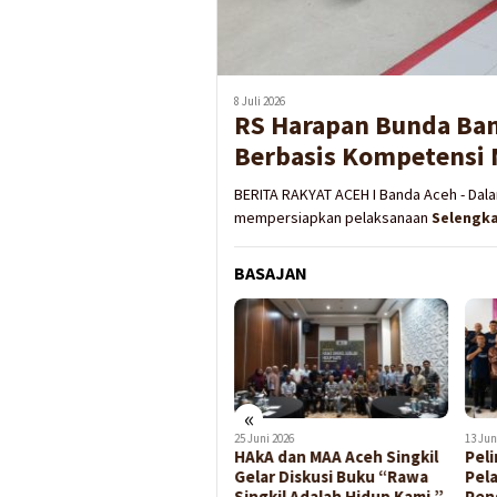
8 Juli 2026
RS Harapan Bunda Ban
Berbasis Kompetensi 
BERITA RAKYAT ACEH I Banda Aceh - Dal
mempersiapkan pelaksanaan
Selengk
BASAJAN
«
2 Juli 2026
25 Juni 2026
13 Jun
KIP Aceh Besar Tegaskan
HAkA dan MAA Aceh Singkil
Peli
Komitmen Wujudkan Daftar
Gelar Diskusi Buku “Rawa
Pela
Pemilih Akurat dan
Singkil Adalah Hidup Kami,”
Pen