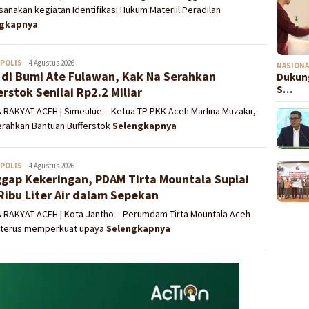
anakan kegiatan Identifikasi Hukum Materiil Peradilan
ngkapnya
POLIS
Redaksi
4 Agustus 2026
NASIONA
 di Bumi Ate Fulawan, Kak Na Serahkan
Dukung
S…
erstok Senilai Rp2.2 Miliar
 RAKYAT ACEH | Simeulue – Ketua TP PKK Aceh Marlina Muzakir,
rahkan Bantuan Bufferstok
Selengkapnya
POLIS
Redaksi
4 Agustus 2026
gap Kekeringan, PDAM Tirta Mountala Suplai
Ribu Liter Air dalam Sepekan
A RAKYAT ACEH | Kota Jantho – Perumdam Tirta Mountala Aceh
 terus memperkuat upaya
Selengkapnya