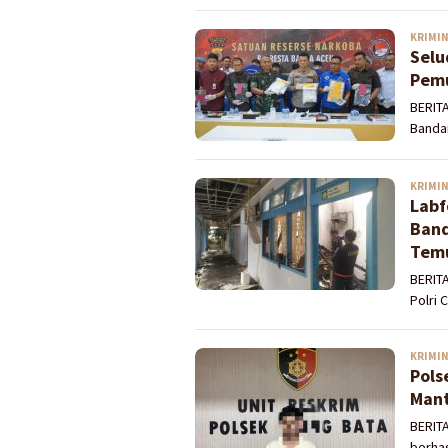
KRIMI
Selu
Pemu
BERITA
Banda
KRIMI
Labf
Band
Temu
BERITA
Polri
KRIMI
Pols
Mant
BERIT
berha