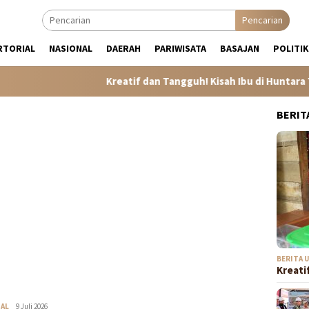
Pencarian
RTORIAL
NASIONAL
DAERAH
PARIWISATA
BASAJAN
POLITIK
Kreatif dan Tangguh! Kisah Ibu di Huntara Tamiang 2 
BERIT
BERITA 
Kreati
NAL
Redaksi
9 Juli 2026