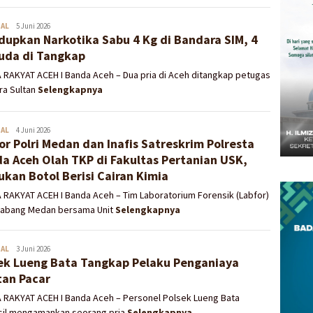
NAL
Redaksi
5 Juni 2026
dupkan Narkotika Sabu 4 Kg di Bandara SIM, 4
da di Tangkap
 RAKYAT ACEH I Banda Aceh – Dua pria di Aceh ditangkap petugas
ra Sultan
Selengkapnya
NAL
Redaksi
4 Juni 2026
or Polri Medan dan Inafis Satreskrim Polresta
a Aceh Olah TKP di Fakultas Pertanian USK,
kan Botol Berisi Cairan Kimia
 RAKYAT ACEH I Banda Aceh – Tim Laboratorium Forensik (Labfor)
 Cabang Medan bersama Unit
Selengkapnya
NAL
Redaksi
3 Juni 2026
ek Lueng Bata Tangkap Pelaku Penganiaya
an Pacar
A RAKYAT ACEH I Banda Aceh – Personel Polsek Lueng Bata
sil mengamankan seorang pria
Selengkapnya