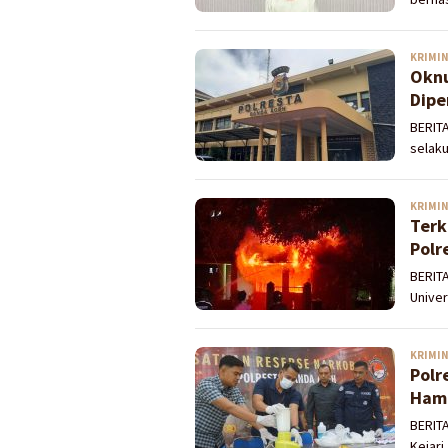
KRIMI
Oknu
Dipe
BERITA
selak
KRIMI
Terk
Polr
BERIT
Univer
KRIMI
Polr
Hamp
BERIT
Kejari