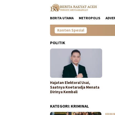
Loncat
ke
konten
BERITA UTAMA
METROPOLIS
ADVE
Konten Spesial
POLITIK
Hajatan Elektoral Usai,
Saatnya Koetaradja Menata
Dirinya Kembali
KATEGORI:
KRIMINAL
KRIMI