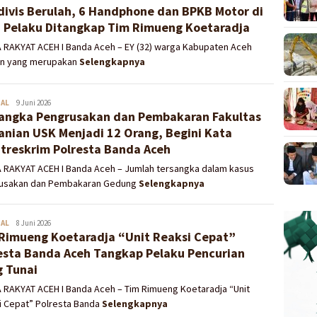
divis Berulah, 6 Handphone dan BPKB Motor di
, Pelaku Ditangkap Tim Rimueng Koetaradja
A RAKYAT ACEH I Banda Aceh – EY (32) warga Kabupaten Aceh
an yang merupakan
Selengkapnya
NAL
Redaksi
9 Juni 2026
angka Pengrusakan dan Pembakaran Fakultas
anian USK Menjadi 12 Orang, Begini Kata
treskrim Polresta Banda Aceh
A RAKYAT ACEH I Banda Aceh – Jumlah tersangka dalam kasus
usakan dan Pembakaran Gedung
Selengkapnya
NAL
Redaksi
8 Juni 2026
Rimueng Koetaradja “Unit Reaksi Cepat”
esta Banda Aceh Tangkap Pelaku Pencurian
 Tunai
 RAKYAT ACEH I Banda Aceh – Tim Rimueng Koetaradja “Unit
i Cepat” Polresta Banda
Selengkapnya