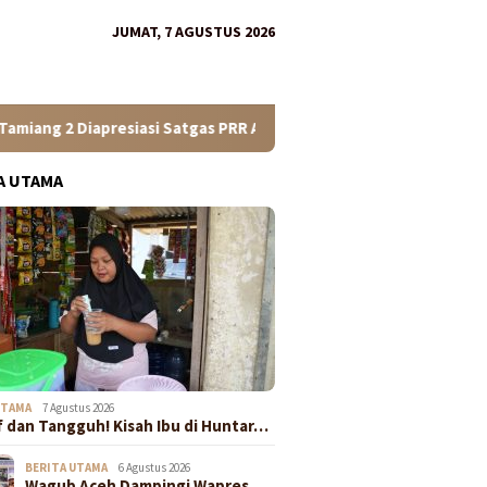
JUMAT, 7 AGUSTUS 2026
Diapresiasi Satgas PRR Aceh
Wagub Aceh Dampingi Wapres
A UTAMA
UTAMA
7 Agustus 2026
f dan Tangguh! Kisah Ibu di Huntar…
BERITA UTAMA
6 Agustus 2026
Wagub Aceh Dampingi Wapres