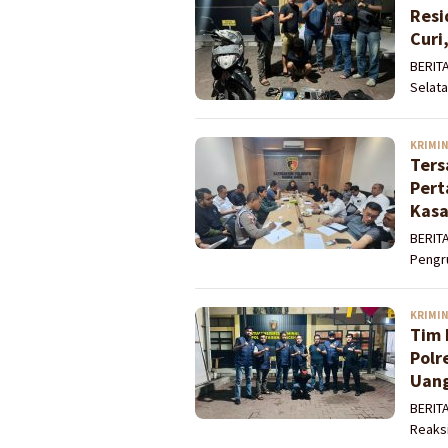
Resi
Curi
BERIT
Selat
KRIMI
Ters
Pert
Kasa
BERIT
Pengr
KRIMI
Tim 
Polr
Uang
BERITA
Reaks