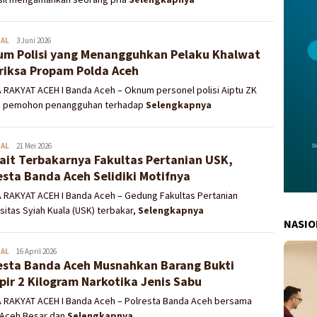
NAL
Redaksi
3 Juni 2026
m Polisi yang Menangguhkan Pelaku Khalwat
riksa Propam Polda Aceh
 RAKYAT ACEH I Banda Aceh – Oknum personel polisi Aiptu ZK
u pemohon penangguhan terhadap
Selengkapnya
NAL
Redaksi
21 Mei 2026
ait Terbakarnya Fakultas Pertanian USK,
esta Banda Aceh Selidiki Motifnya
A RAKYAT ACEH I Banda Aceh – Gedung Fakultas Pertanian
sitas Syiah Kuala (USK) terbakar,
Selengkapnya
NASIO
NAL
Redaksi
16 April 2026
esta Banda Aceh Musnahkan Barang Bukti
ir 2 Kilogram Narkotika Jenis Sabu
A RAKYAT ACEH I Banda Aceh – Polresta Banda Aceh bersama
 Aceh Besar dan
Selengkapnya