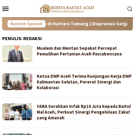
Loncat
Menu
ke
Mobile
konten
guh! Kisah Ibu di Huntara Tamiang 2 Diapresiasi Satgas PRR Aceh
Konten Spesial
PENULIS:
REDAKSI
Mualem dan Mentan Sepakat Percepat
Pemulihan Pertanian Aceh Pascabencana
Ketua DWP Aceh Terima Kunjungan Kerja DWP
Kalimantan Selatan, Pererat Sinergi dan
Kolaborasi
YARA Serahkan Infak Rp10 Juta kepada Baitul
Mal Aceh, Perkuat Sinergi Pengelolaan Zakat
yang Amanah