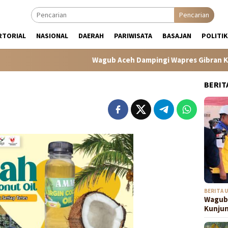
Pencarian
RTORIAL
NASIONAL
DAERAH
PARIWISATA
BASAJAN
POLITIK
Wagub Aceh Dampingi Wapres Gibran Kunjungi L
BERIT
BERITA 
Wagub 
Kunju