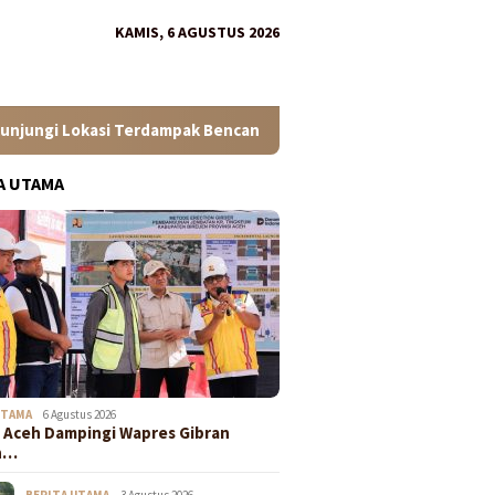
KAMIS, 6 AGUSTUS 2026
okasi Terdampak Bencana Hidrometeorologi
Pembangunan
A UTAMA
UTAMA
6 Agustus 2026
Aceh Dampingi Wapres Gibran
n…
BERITA UTAMA
3 Agustus 2026