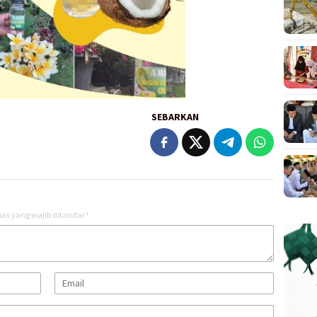
SEBARKAN
as yang wajib ditandai
*