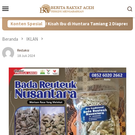
Loncat
Menu
ke
Mobile
konten
 dan Tangguh! Kisah Ibu di Huntara Tamiang 2 Diapresiasi Satgas
Konten Spesial
Beranda
IKLAN
Redaksi
18 Juli 2024