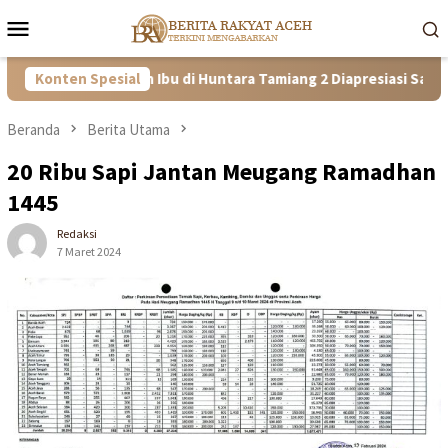
Loncat
Menu
ke
Mobile
konten
angguh! Kisah Ibu di Huntara Tamiang 2 Diapresiasi Satgas PRR Ac
Konten Spesial
Beranda
Berita Utama
20 Ribu Sapi Jantan Meugang Ramadhan
1445
Redaksi
7 Maret 2024