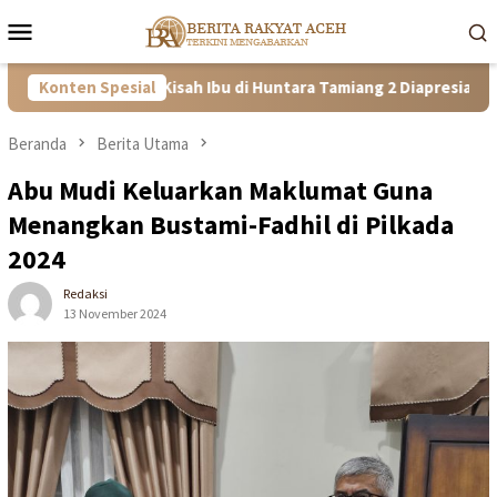
Loncat
Menu
ke
Mobile
konten
Tangguh! Kisah Ibu di Huntara Tamiang 2 Diapresiasi Satgas PRR 
Konten Spesial
Beranda
Berita Utama
Abu Mudi Keluarkan Maklumat Guna
Menangkan Bustami-Fadhil di Pilkada
2024
Redaksi
13 November 2024