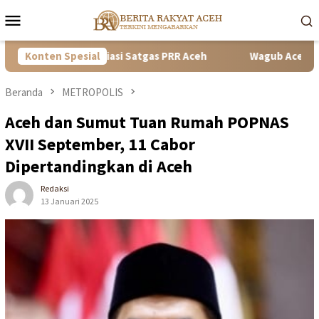
Loncat
Menu
ke
Mobile
konten
2 Diapresiasi Satgas PRR Aceh
Konten Spesial
Wagub Aceh Dampingi Wapr
Beranda
METROPOLIS
Aceh dan Sumut Tuan Rumah POPNAS
XVII September, 11 Cabor
Dipertandingkan di Aceh
Redaksi
13 Januari 2025