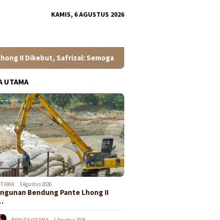
KAMIS, 6 AGUSTUS 2026
, Safrizal: Semoga Sesuai Target
Mahasiswa KKN USK L
A UTAMA
UTAMA
3 Agustus 2026
ngunan Bendung Pante Lhong II
…
BERITA UTAMA
1 Agustus 2026