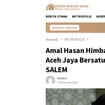
Loncat
ke
konten
BERITA UTAMA
METROPOLIS
ADVE
Konten Spesial
Beranda
METROPOLIS
Amal Hasan Himba
Aceh Jaya Bersat
SALEM
Redaksi
9 Desember 2024