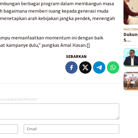
inambungan berbagai program dalam membangun masa
leh bagaimana memberi ruang kepada generasi muda
n menetapkan arah kebijakan jangka pendek, menengah
NASIONA
Dukung
mampu memanfaatkan momentum ini dengan baik
S…
aat kampanye dulu,” pungkas Amal Hasan.[]
SEBARKAN
as yang wajib ditandai
*