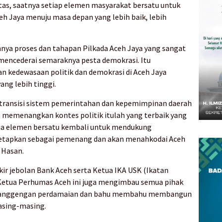
tas, saatnya setiap elemen masyarakat bersatu untuk
 Jaya menuju masa depan yang lebih baik, lebih
nya proses dan tahapan Pilkada Aceh Jaya yang sangat
 mencederai semaraknya pesta demokrasi. Itu
n kedewasaan politik dan demokrasi di Aceh Jaya
ng lebih tinggi.
i transisi sistem pemerintahan dan kepemimpinan daerah
an memenangkan kontes politik itulah yang terbaik yang
mua elemen bersatu kembali untuk mendukung
etapkan sebagai pemenang dan akan menahkodai Aceh
 Hasan.
ir jebolan Bank Aceh serta Ketua IKA USK (Ikatan
n Ketua Perhumas Aceh ini juga mengimbau semua pihak
elanggengan perdamaian dan bahu membahu membangun
asing-masing.