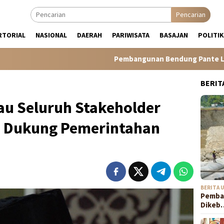
Pencarian
RTORIAL
NASIONAL
DAERAH
PARIWISATA
BASAJAN
POLITIK
Pembangunan Bendung Pante Lhong II Dikebut
BERIT
u Seluruh Stakeholder
u Dukung Pemerintahan
BERITA 
Pemba
Dikeb