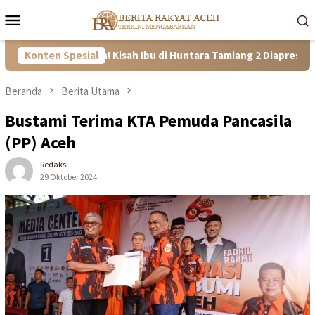
Loncat
Menu
ke
Mobile
konten
f dan Tangguh! Kisah Ibu di Huntara Tamiang 2 Diapresiasi Satga
Konten Spesial
Beranda
Berita Utama
Bustami Terima KTA Pemuda Pancasila
(PP) Aceh
Redaksi
29 Oktober 2024