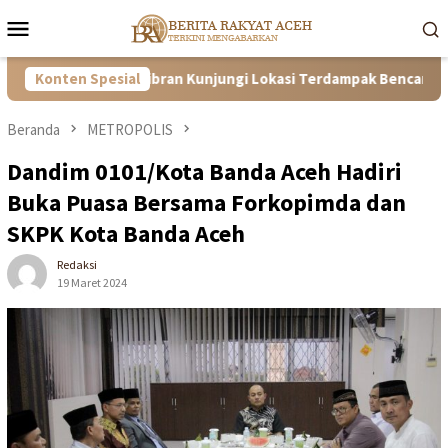
Loncat
Menu
ke
Mobile
konten
ngi Wapres Gibran Kunjungi Lokasi Terdampak Bencana Hidrome
Konten Spesial
Beranda
METROPOLIS
Dandim 0101/Kota Banda Aceh Hadiri
Buka Puasa Bersama Forkopimda dan
SKPK Kota Banda Aceh
Redaksi
19 Maret 2024