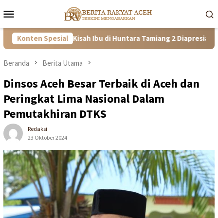
Loncat
Menu
ke
Mobile
konten
 Tangguh! Kisah Ibu di Huntara Tamiang 2 Diapresiasi Satgas PRR 
Konten Spesial
Beranda
Berita Utama
Dinsos Aceh Besar Terbaik di Aceh dan
Peringkat Lima Nasional Dalam
Pemutakhiran DTKS
Redaksi
23 Oktober 2024