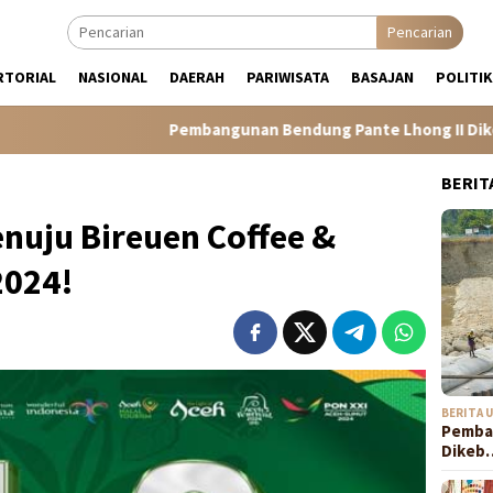
Pencarian
RTORIAL
NASIONAL
DAERAH
PARIWISATA
BASAJAN
POLITIK
Pembangunan Bendung Pante Lhong II Dikebut, Safriz
BERIT
nuju Bireuen Coffee &
2024!
BERITA 
Pemba
Dikeb