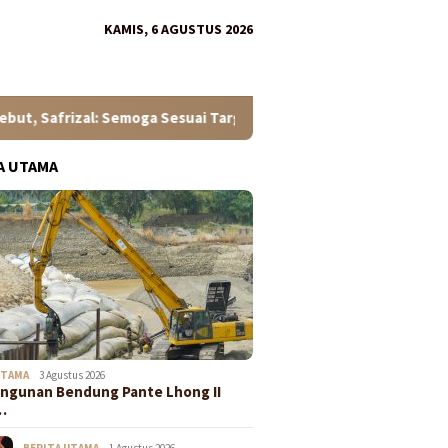
KAMIS, 6 AGUSTUS 2026
al: Semoga Sesuai Target
Mahasiswa KKN USK LT-6 Berda
A UTAMA
UTAMA
3 Agustus 2026
ngunan Bendung Pante Lhong II
…
BERITA UTAMA
1 Agustus 2026