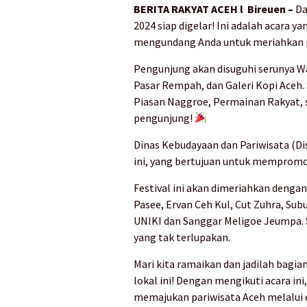
BERITA RAKYAT ACEH l Bireuen –
Da
2024 siap digelar! Ini adalah acara y
mengundang Anda untuk meriahkan pe
Pengunjung akan disuguhi serunya Wa
Pasar Rempah, dan Galeri Kopi Aceh. 
Piasan Naggroe, Permainan Rakyat, 
pengunjung!
Dinas Kebudayaan dan Pariwisata (D
ini, yang bertujuan untuk mempromos
Festival ini akan dimeriahkan dengan 
Pasee, Ervan Ceh Kul, Cut Zuhra, Subu
UNIKI dan Sanggar Meligoe Jeumpa. 
yang tak terlupakan.
Mari kita ramaikan dan jadilah bagia
lokal ini! Dengan mengikuti acara in
memajukan pariwisata Aceh melalui 