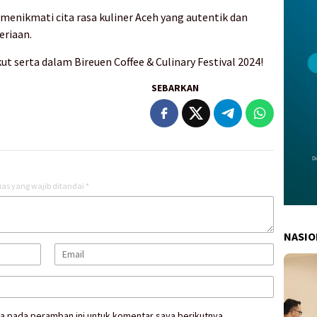
enikmati cita rasa kuliner Aceh yang autentik dan
eriaan.
ut serta dalam Bireuen Coffee & Culinary Festival 2024!
SEBARKAN
as yang wajib ditandai
*
NASIO
a pada peramban ini untuk komentar saya berikutnya.