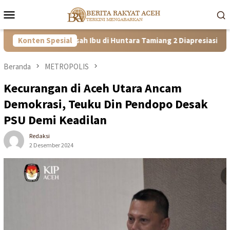
Loncat
Menu
ke
Mobile
konten
Tangguh! Kisah Ibu di Huntara Tamiang 2 Diapresiasi Satgas PRR A
Konten Spesial
Beranda
METROPOLIS
Kecurangan di Aceh Utara Ancam
Demokrasi, Teuku Din Pendopo Desak
PSU Demi Keadilan
Redaksi
2 Desember 2024