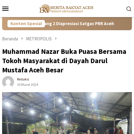
Loncat
Menu
ke
Mobile
konten
i Huntara Tamiang 2 Diapresiasi Satgas PRR Aceh
Konten Spesial
Wagub Ac
Beranda
METROPOLIS
Muhammad Nazar Buka Puasa Bersama
Tokoh Masyarakat di Dayah Darul
Mustafa Aceh Besar
Redaksi
30 Maret 2024