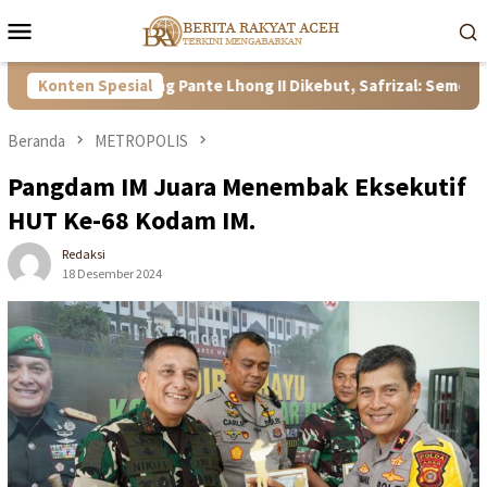
Loncat
Menu
ke
Mobile
konten
n Bendung Pante Lhong II Dikebut, Safrizal: Semoga Sesuai Ta
Konten Spesial
Beranda
METROPOLIS
Pangdam IM Juara Menembak Eksekutif
HUT Ke-68 Kodam IM.
Redaksi
18 Desember 2024