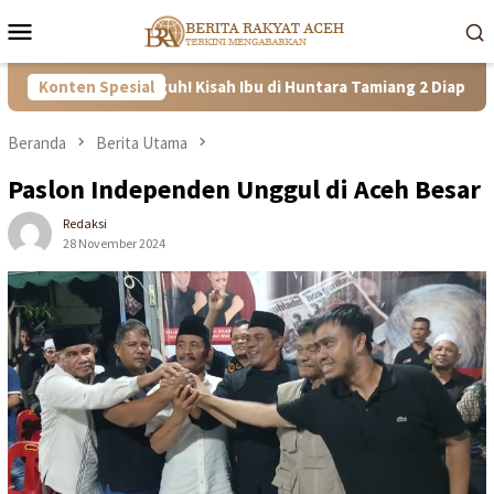
Loncat
Menu
ke
Mobile
konten
if dan Tangguh! Kisah Ibu di Huntara Tamiang 2 Diapresiasi Satg
Konten Spesial
Beranda
Berita Utama
Paslon Independen Unggul di Aceh Besar
Redaksi
28 November 2024