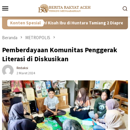
Loncat
Menu
ke
Mobile
konten
 dan Tangguh! Kisah Ibu di Huntara Tamiang 2 Diapresiasi Satgas 
Konten Spesial
Beranda
METROPOLIS
Pemberdayaan Komunitas Penggerak
Literasi di Diskusikan
Redaksi
2 Maret 2024