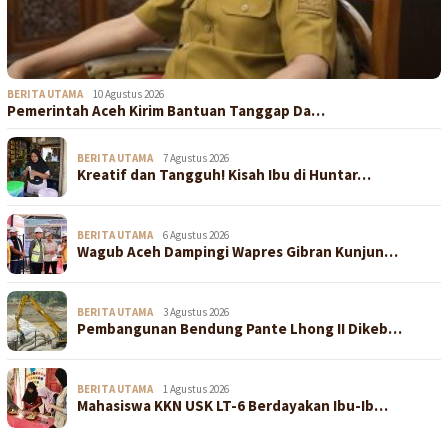
BERITA UTAMA
10 Agustus 2026
Pemerintah Aceh Kirim Bantuan Tanggap Da…
BERITA UTAMA
7 Agustus 2026
Kreatif dan Tangguh! Kisah Ibu di Huntar…
BERITA UTAMA
6 Agustus 2026
Wagub Aceh Dampingi Wapres Gibran Kunjun…
BERITA UTAMA
3 Agustus 2026
Pembangunan Bendung Pante Lhong II Dikeb…
BERITA UTAMA
1 Agustus 2026
Mahasiswa KKN USK LT-6 Berdayakan Ibu-Ib…