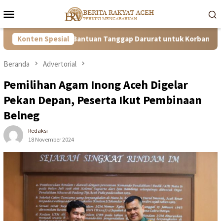
Loncat
Menu
ke
Mobile
konten
Aceh Kirim Bantuan Tanggap Darurat untuk Korban Kebakaran di
Konten Spesial
Beranda
Advertorial
Pemilihan Agam Inong Aceh Digelar
Pekan Depan, Peserta Ikut Pembinaan
Belneg
Redaksi
18 November 2024