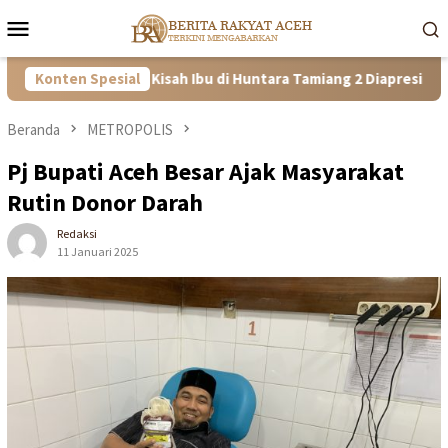
Loncat
Menu
ke
Mobile
konten
an Tangguh! Kisah Ibu di Huntara Tamiang 2 Diapresiasi Satgas PR
Konten Spesial
Beranda
METROPOLIS
Pj Bupati Aceh Besar Ajak Masyarakat
Rutin Donor Darah
Redaksi
11 Januari 2025