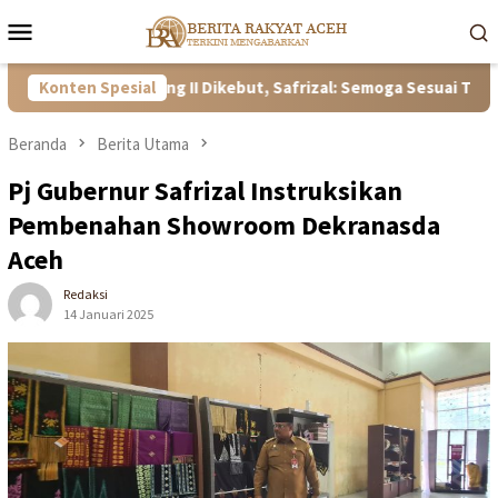
Loncat
Menu
ke
Mobile
konten
ante Lhong II Dikebut, Safrizal: Semoga Sesuai Target
Konten Spesial
Beranda
Berita Utama
Pj Gubernur Safrizal Instruksikan
Pembenahan Showroom Dekranasda
Aceh
Redaksi
14 Januari 2025