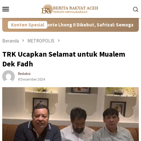
Loncat
Menu
ke
Mobile
konten
Bendung Pante Lhong II Dikebut, Safrizal: Semoga Sesuai Targe
Konten Spesial
Beranda
METROPOLIS
TRK Ucapkan Selamat untuk Mualem
Dek Fadh
Redaksi
8 Desember 2024