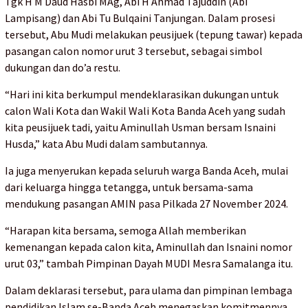
Tgk H M Daud Hasbi MAg, Abi H Ahmad Tajuddin (Abi
Lampisang) dan Abi Tu Bulqaini Tanjungan. Dalam prosesi
tersebut, Abu Mudi melakukan peusijuek (tepung tawar) kepada
pasangan calon nomor urut 3 tersebut, sebagai simbol
dukungan dan do’a restu.
“Hari ini kita berkumpul mendeklarasikan dukungan untuk
calon Wali Kota dan Wakil Wali Kota Banda Aceh yang sudah
kita peusijuek tadi, yaitu Aminullah Usman bersam Isnaini
Husda,” kata Abu Mudi dalam sambutannya.
Ia juga menyerukan kepada seluruh warga Banda Aceh, mulai
dari keluarga hingga tetangga, untuk bersama-sama
mendukung pasangan AMIN pasa Pilkada 27 November 2024.
“Harapan kita bersama, semoga Allah memberikan
kemenangan kepada calon kita, Aminullah dan Isnaini nomor
urut 03,” tambah Pimpinan Dayah MUDI Mesra Samalanga itu.
Dalam deklarasi tersebut, para ulama dan pimpinan lembaga
pendidikan Islam se-Banda Aceh menegaskan komitmennya