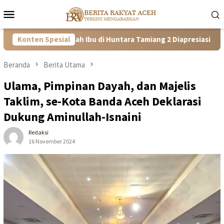
Loncat
Menu
ke
Mobile
konten
angguh! Kisah Ibu di Huntara Tamiang 2 Diapresiasi Satgas PRR Ac
Konten Spesial
Beranda
Berita Utama
Ulama, Pimpinan Dayah, dan Majelis
Taklim, se-Kota Banda Aceh Deklarasi
Dukung Aminullah-Isnaini
Redaksi
16 November 2024