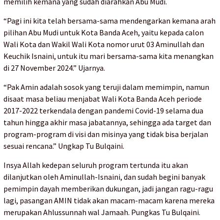
memilih kemana yang sudah diarahkan Abu Mudi.
“Pagi ini kita telah bersama-sama mendengarkan kemana arah
pilihan Abu Mudi untuk Kota Banda Aceh, yaitu kepada calon
Wali Kota dan Wakil Wali Kota nomor urut 03 Aminullah dan
Keuchik Isnaini, untuk itu mari bersama-sama kita menangkan
di 27 November 2024.” Ujarnya.
“Pak Amin adalah sosok yang teruji dalam memimpin, namun
disaat masa beliau menjabat Wali Kota Banda Aceh periode
2017-2022 terkendala dengan pandemi Covid-19 selama dua
tahun hingga akhir masa jabatannya, sehingga ada target dan
program-program di visi dan misinya yang tidak bisa berjalan
sesuai rencana.” Ungkap Tu Bulqaini.
Insya Allah kedepan seluruh program tertunda itu akan
dilanjutkan oleh Aminullah-Isnaini, dan sudah begini banyak
pemimpin dayah memberikan dukungan, jadi jangan ragu-ragu
lagi, pasangan AMIN tidak akan macam-macam karena mereka
merupakan Ahlussunnah wal Jamaah. Pungkas Tu Bulqaini.