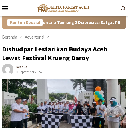
Loncat
Menu
ke
Mobile
konten
 Kisah Ibu di Huntara Tamiang 2 Diapresiasi Satgas PRR Aceh
Konten Spesial
Beranda
Advertorial
Disbudpar Lestarikan Budaya Aceh
Lewat Festival Krueng Daroy
Redaksi
8 September 2024