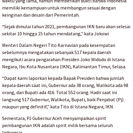
waktu yang lama, namun memberikan bukti bahwa Indonesia
memiliki kemampuan untuk membangun sesuai dengan
keinginan dan desain dari Pemerintah.
“Sejak dimulai tahun 2021, pembangunan IKN baru akan selesai
sekitar 10 hingga 15 tahun mendatang,” kata Jokowi.
Menteri Dalam Negeri Tito Karnavian pada kesempatan
sebelumnya mengatakan sebanyak 517 kepala daerah
mengikuti acara pengarahan Presiden Joko Widodo di Istana
Negara, Ibu Kota Nusantara (IKN), Kalimantan Timur, Selasa.
“Dapat kami laporkan kepada Bapak Presiden bahwa jumlah
kepala daerah saat ini, Gubernur ada 38 orang, Walikota ada 98
orang, dan Bupati ada 416. Total 552 orang. Hadir saat ini
langsung 517 Gubernur, Walikota, Bupati, baik Penjabat (Pj)
maupun yang definitif,” kata Tito di Istana Negara, IKN.
Sementara, PJ Gubernur Aceh menyampaikan spirit
pembangunan IKN adalah spirit milik bersama seluruh
Indonesia.