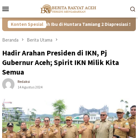
Loncat
Menu
ke
Mobile
konten
angguh! Kisah Ibu di Huntara Tamiang 2 Diapresiasi Satgas PRR A
Konten Spesial
Beranda
Berita Utama
Hadir Arahan Presiden di IKN, Pj
Gubernur Aceh; Spirit IKN Milik Kita
Semua
Redaksi
14 Agustus 2024