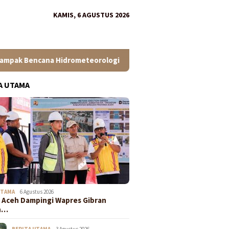
KAMIS, 6 AGUSTUS 2026
Hidrometeorologi
Pembangunan Bendung Pante Lhong II D
A UTAMA
UTAMA
6 Agustus 2026
Aceh Dampingi Wapres Gibran
n…
BERITA UTAMA
3 Agustus 2026