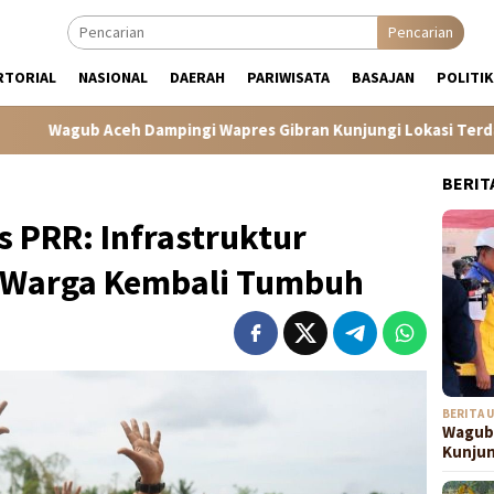
Pencarian
RTORIAL
NASIONAL
DAERAH
PARIWISATA
BASAJAN
POLITIK
h Dampingi Wapres Gibran Kunjungi Lokasi Terdampak Bencana 
BERIT
s PRR: Infrastruktur
 Warga Kembali Tumbuh
BERITA 
Wagub 
Kunju