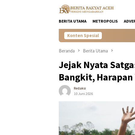
Loncat
ke
konten
BERITA UTAMA
METROPOLIS
ADVE
Konten Spesial
Wagub Ace
Beranda
Berita Utama
Jejak Nyata Satga
Bangkit, Harapan
Redaksi
10 Juni 2026