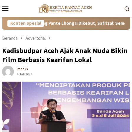
Loncat
Menu
ke
Mobile
konten
n Bendung Pante Lhong II Dikebut, Safrizal: Semoga Sesuai Ta
Konten Spesial
Beranda
Advertorial
Kadisbudpar Aceh Ajak Anak Muda Bikin
Film Berbasis Kearifan Lokal
Redaksi
4 Juli 2024