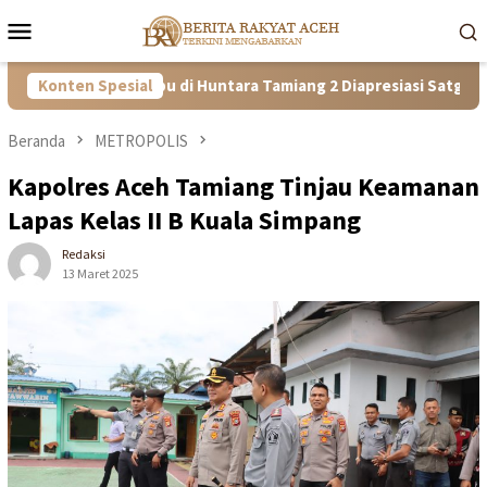
Loncat
Menu
ke
Mobile
konten
guh! Kisah Ibu di Huntara Tamiang 2 Diapresiasi Satgas PRR Aceh
Konten Spesial
Beranda
METROPOLIS
Kapolres Aceh Tamiang Tinjau Keamanan
Lapas Kelas II B Kuala Simpang
Redaksi
13 Maret 2025