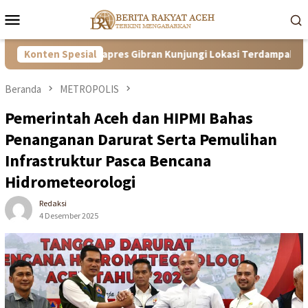
Loncat
Menu
ke
Mobile
konten
ampingi Wapres Gibran Kunjungi Lokasi Terdampak Bencana Hid
Konten Spesial
Beranda
METROPOLIS
Pemerintah Aceh dan HIPMI Bahas
Penanganan Darurat Serta Pemulihan
Infrastruktur Pasca Bencana
Hidrometeorologi
Redaksi
4 Desember 2025