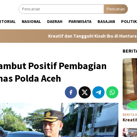
Pencarian
RTORIAL
NASIONAL
DAERAH
PARIWISATA
BASAJAN
POLITIK
Kreatif dan Tangguh! Kisah Ibu di Huntara Tamiang 
BERIT
ambut Positif Pembagian
mas Polda Aceh
BERITA 
Kreati