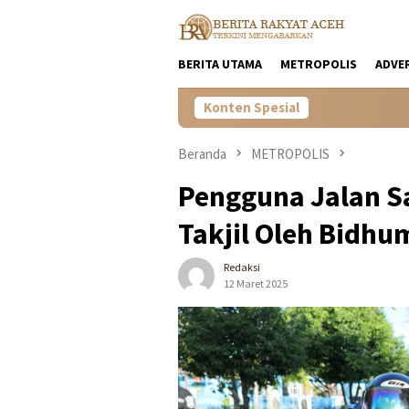
Loncat
ke
konten
BERITA UTAMA
METROPOLIS
ADVE
Konten Spesial
Beranda
METROPOLIS
Pengguna Jalan S
Takjil Oleh Bidhu
Redaksi
12 Maret 2025