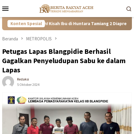
Loncat
Menu
ke
Mobile
konten
dan Tangguh! Kisah Ibu di Huntara Tamiang 2 Diapresiasi Satgas 
Konten Spesial
Beranda
METROPOLIS
Petugas Lapas Blangpidie Berhasil
Gagalkan Penyeludupan Sabu ke dalam
Lapas
Redaksi
5 Oktober 2024