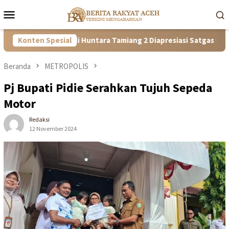
Loncat
Menu
ke
Mobile
konten
! Kisah Ibu di Huntara Tamiang 2 Diapresiasi Satgas PRR Aceh
Konten Spesial
Beranda
METROPOLIS
Pj Bupati Pidie Serahkan Tujuh Sepeda
Motor
Redaksi
12 November 2024