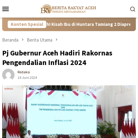
Loncat
Menu
ke
Mobile
konten
 dan Tangguh! Kisah Ibu di Huntara Tamiang 2 Diapresiasi Satgas 
Konten Spesial
Beranda
Berita Utama
Pj Gubernur Aceh Hadiri Rakornas
Pengendalian Inflasi 2024
Redaksi
14 Juni 2024