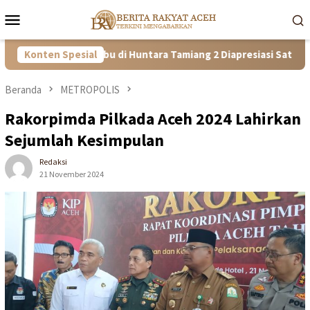
Loncat
Menu
ke
Mobile
konten
guh! Kisah Ibu di Huntara Tamiang 2 Diapresiasi Satgas PRR Aceh
Konten Spesial
Beranda
METROPOLIS
Rakorpimda Pilkada Aceh 2024 Lahirkan
Sejumlah Kesimpulan
Redaksi
21 November 2024